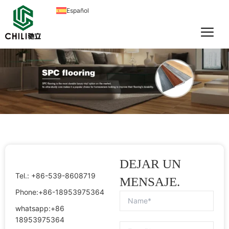
Ir
Español
al
contenido
DEJAR UN
Tel.: +86-539-8608719
MENSAJE.
Phone:+86-18953975364
whatsapp:+86
18953975364