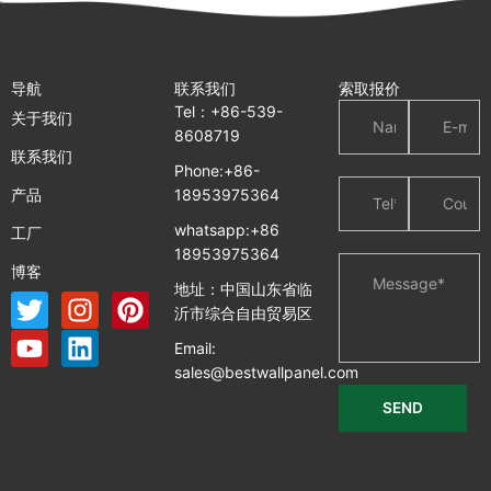
导航
联系我们
索取报价
Tel：+86-539-
关于我们
8608719
联系我们
Phone:+86-
18953975364
产品
whatsapp:+86
工厂
18953975364
博客
地址：中国山东省临
T
Y
I
L
P
沂市综合自由贸易区
w
o
n
i
i
Email:
i
u
s
n
n
sales@bestwallpanel.com
t
t
t
k
t
t
u
a
e
e
e
b
g
d
r
r
e
r
i
e
a
n
s