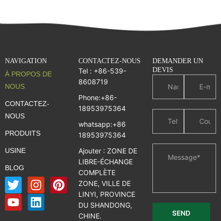
NAVIGATION
CONTACTEZ-NOUS
DEMANDER UN
DEVIS
Tel : +86-539-
À PROPOS DE
8608719
NOUS
Phone:+86-
CONTACTEZ-
18953975364
NOUS
whatsapp:+86
PRODUITS
18953975364
USINE
Ajouter : ZONE DE
LIBRE-ÉCHANGE
BLOG
COMPLÈTE
T
Y
I
L
P
ZONE, VILLE DE
w
o
n
i
i
LINYI, PROVINCE
i
u
s
n
n
DU SHANDONG,
t
t
t
k
t
CHINE.