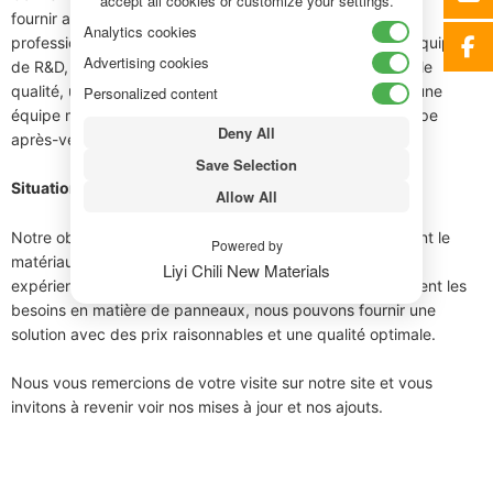
accept all cookies or customize your settings.
fournir aux clients la meilleure qualité et des services
Analytics cookies
professionnels, nous disposons de 8 équipes, dont une équipe
Advertising cookies
de R&D, une équipe de fabrication, une équipe de contrôle
qualité, une équipe commerciale, une équipe logistique, une
Personalized content
équipe marketing, une équipe de conception et une équipe
Deny All
après-vente.
Save Selection
Situation gagnant-gagnant
Allow All
Notre objectif est de garantir que tous les clients reçoivent le
Powered by
matériau approprié pour le travail. Grâce à notre riche
Liyi Chili New Materials
expérience, nous sommes convaincus que, quels que soient les
besoins en matière de panneaux, nous pouvons fournir une
solution avec des prix raisonnables et une qualité optimale.
Nous vous remercions de votre visite sur notre site et vous
invitons à revenir voir nos mises à jour et nos ajouts.