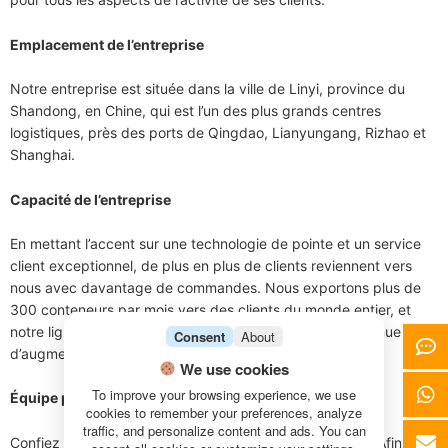
Emplacement de l’entreprise
Notre entreprise est située dans la ville de Linyi, province du
Shandong, en Chine, qui est l’un des plus grands centres
logistiques, près des ports de Qingdao, Lianyungang, Rizhao et
Shanghai.
Capacité de l’entreprise
En mettant l’accent sur une technologie de pointe et un service
client exceptionnel, de plus en plus de clients reviennent vers
nous avec davantage de commandes. Nous exportons plus de
300 conteneurs par mois vers des clients du monde entier, et
notre ligne de production est passée de 10 à 20 et continue
Consent
About
d’augmenter.
We use cookies
To improve your browsing experience, we use
Équipe professionnelle
cookies to remember your preferences, analyze
traffic, and personalize content and ads. You can
Confiez les tâches professionnelles aux professionnels ! Afin de