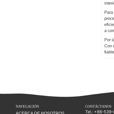
inter
Para 
proce
efici
a com
Por ú
Con e
fiabl
NAVEGACIÓN
CONTÁCTANOS
Tel.: +86-539
ACERCA DE NOSOTROS