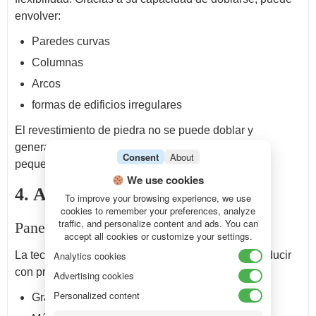
envolver:
Paredes curvas
Columnas
Arcos
formas de edificios irregulares
El revestimiento de piedra no se puede doblar y
generalmente requiere cortarlo en muchas piezas
Consent
About
pequeñas.
Ganador:
Paneles MCM
We use cookies
4. Apariencia
To improve your browsing experience, we use
cookies to remember your preferences, analyze
traffic, and personalize content and ads. You can
Paneles MCM
accept all cookies or customize your settings.
Analytics cookies
La tecnología de fabricación moderna puede reproducir
con precisión:
Advertising cookies
Personalized content
Granito