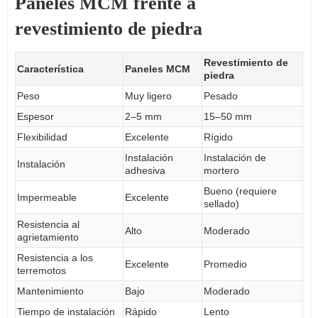
Paneles MCM frente a
revestimiento de piedra
Revestimiento de
Característica
Paneles MCM
piedra
Peso
Muy ligero
Pesado
Espesor
2–5 mm
15–50 mm
Flexibilidad
Excelente
Rígido
Instalación
Instalación de
Instalación
adhesiva
mortero
Bueno (requiere
Impermeable
Excelente
sellado)
Resistencia al
Alto
Moderado
agrietamiento
Resistencia a los
Excelente
Promedio
terremotos
Mantenimiento
Bajo
Moderado
Tiempo de instalación
Rápido
Lento